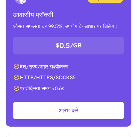
आवासीय प्रॉक्सी
औसत सफलता दर 99.5%, उपयोग के आधार पर बिलिंग।
0.5
$
/GB
देश/राज्य/शहर लक्ष्यीकरण
HTTP/HTTPS/SOCKS5
प्रतिक्रिया समय <0.6s
आरंभ करें