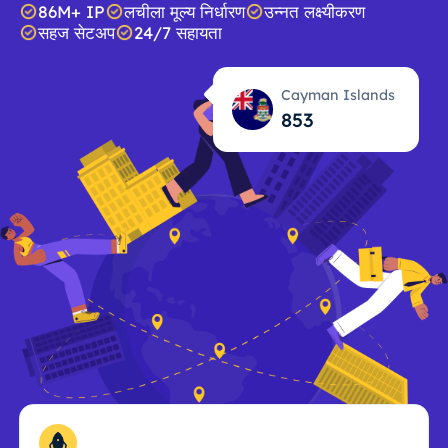
86M+ IP
लचीला मूल्य निर्धारण
उन्नत लक्ष्यीकरण
सहज सेटअप
24/7 सहायता
Cayman Islands
853