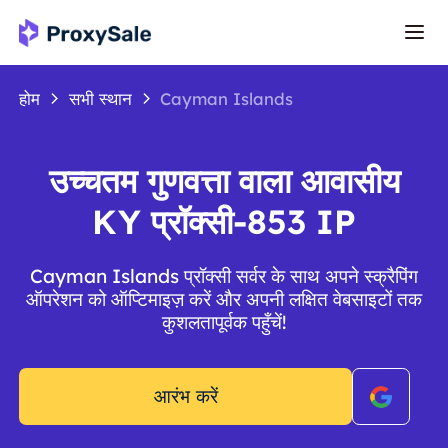
होम
सभी स्थान
Cayman Islands
उच्चतम गुणवत्ता वाला आवासीय
KY प्रॉक्सी-853 IP
Cayman Islands प्रॉक्सी सर्वर के साथ अपने स्क्रैपिंग
ऑपरेशन को ऑप्टिमाइज़ करें और अपनी लक्षित वेबसाइटों तक
कुशलतापूर्वक पहुँचें!
आरंभ करें