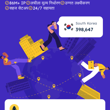
86M+ IP
लचीला मूल्य निर्धारण
उन्नत लक्ष्यीकरण
सहज सेटअप
24/7 सहायता
South Korea
398,648