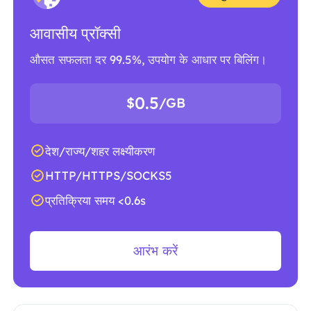
आवासीय प्रॉक्सी
औसत सफलता दर 99.5%, उपयोग के आधार पर बिलिंग।
0.5
$
/GB
देश/राज्य/शहर लक्ष्यीकरण
HTTP/HTTPS/SOCKS5
प्रतिक्रिया समय <0.6s
आरंभ करें