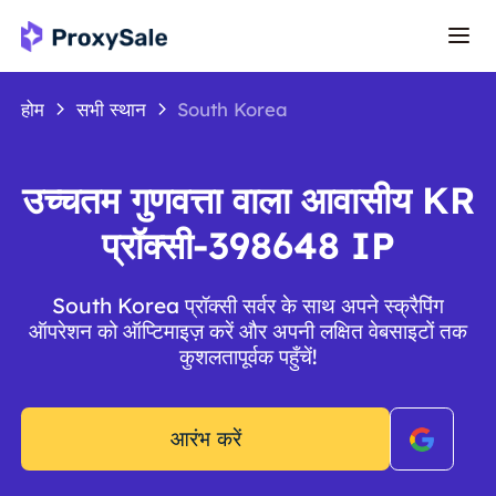
होम
सभी स्थान
South Korea
उच्चतम गुणवत्ता वाला आवासीय KR
प्रॉक्सी-398648 IP
South Korea प्रॉक्सी सर्वर के साथ अपने स्क्रैपिंग
ऑपरेशन को ऑप्टिमाइज़ करें और अपनी लक्षित वेबसाइटों तक
कुशलतापूर्वक पहुँचें!
आरंभ करें