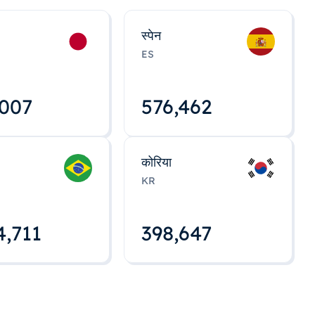
स्पेन
ES
,008
576,463
कोरिया
KR
4,712
398,648