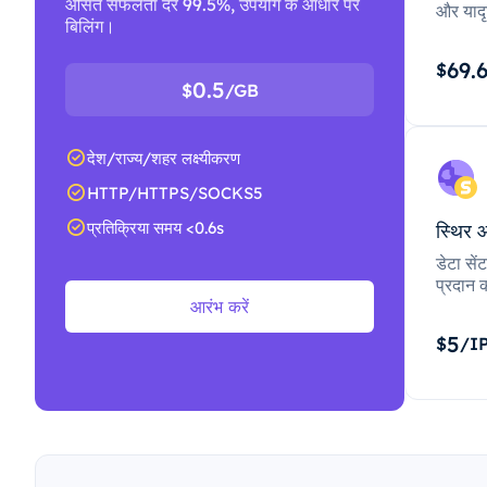
औसत सफलता दर 99.5%, उपयोग के आधार पर
और यादृ
बिलिंग।
69.
$
0.5
$
/GB
देश/राज्य/शहर लक्ष्यीकरण
HTTP/HTTPS/SOCKS5
प्रतिक्रिया समय <0.6s
स्थिर 
डेटा से
प्रदान क
आरंभ करें
5
$
/I