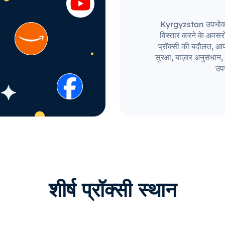
Kyrgyzstan उपभोक्ता ब
विस्तार करने के अवस
प्रॉक्सी की बदौलत, आपक
सुरक्षा, बाज़ार अनुसंध
उपय
शीर्ष प्रॉक्सी स्थान