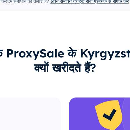
कस्टम समाधान की तलाश है?
अपने समर्पित ग्राहक सेवा प्रबंधक से संपर्क करें
ाहक ProxySale के Kyrgyzsta
क्यों खरीदते हैं?