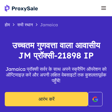
होम
सभी स्थान
Jamaica
उच्चतम गुणवत्ता वाला आवासीय
JM प्रॉक्सी-21898 IP
Jamaica प्रॉक्सी सर्वर के साथ अपने स्क्रैपिंग ऑपरेशन को
ऑप्टिमाइज़ करें और अपनी लक्षित वेबसाइटों तक कुशलतापूर्वक
पहुँचें!
आरंभ करें