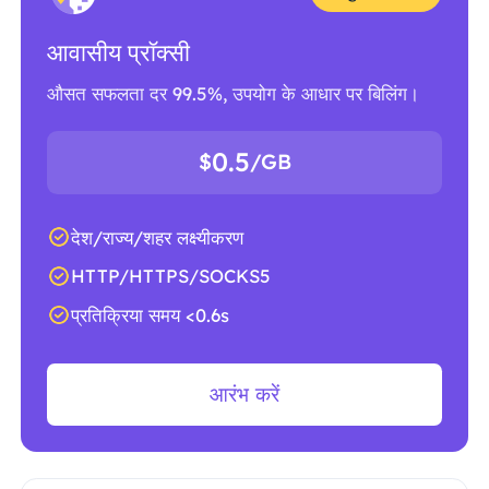
आवासीय प्रॉक्सी
औसत सफलता दर 99.5%, उपयोग के आधार पर बिलिंग।
0.5
$
/GB
देश/राज्य/शहर लक्ष्यीकरण
HTTP/HTTPS/SOCKS5
प्रतिक्रिया समय <0.6s
आरंभ करें