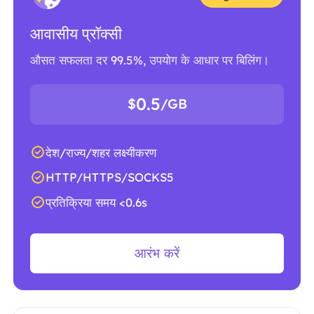
आवासीय प्रॉक्सी
औसत सफलता दर 99.5%, उपयोग के आधार पर बिलिंग।
0.5
$
/GB
देश/राज्य/शहर लक्ष्यीकरण
HTTP/HTTPS/SOCKS5
प्रतिक्रिया समय <0.6s
आरंभ करें