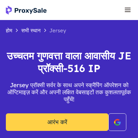
होम
सभी स्थान
Jersey
उच्चतम गुणवत्ता वाला आवासीय JE
प्रॉक्सी-516 IP
Jersey प्रॉक्सी सर्वर के साथ अपने स्क्रैपिंग ऑपरेशन को
ऑप्टिमाइज़ करें और अपनी लक्षित वेबसाइटों तक कुशलतापूर्वक
पहुँचें!
आरंभ करें