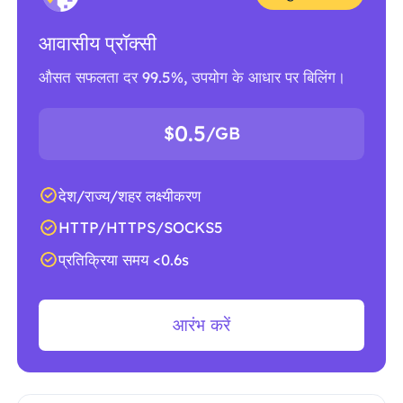
आवासीय प्रॉक्सी
औसत सफलता दर 99.5%, उपयोग के आधार पर बिलिंग।
0.5
$
/GB
देश/राज्य/शहर लक्ष्यीकरण
HTTP/HTTPS/SOCKS5
प्रतिक्रिया समय <0.6s
आरंभ करें