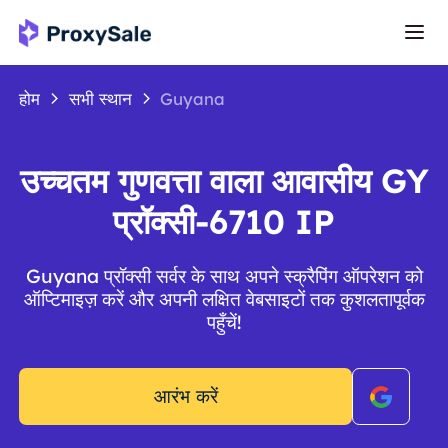
होम
सभी स्थान
Guyana
उच्चतम गुणवत्ता वाला आवासीय GY
प्रॉक्सी-6710 IP
Guyana प्रॉक्सी सर्वर के साथ अपने स्क्रैपिंग ऑपरेशन को
ऑप्टिमाइज़ करें और अपनी लक्षित वेबसाइटों तक कुशलतापूर्वक
पहुँचें!
आरंभ करें