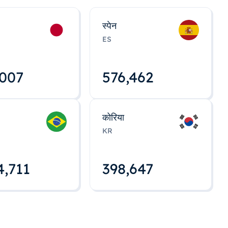
स्पेन
ES
,008
576,463
कोरिया
KR
4,712
398,648