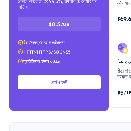
औसत सफलता दर 99.5%, उपयोग के आधार पर
और यादृ
बिलिंग।
69.
$
0.5
$
/GB
देश/राज्य/शहर लक्ष्यीकरण
HTTP/HTTPS/SOCKS5
प्रतिक्रिया समय <0.6s
स्थिर 
डेटा से
प्रदान क
आरंभ करें
5
$
/I