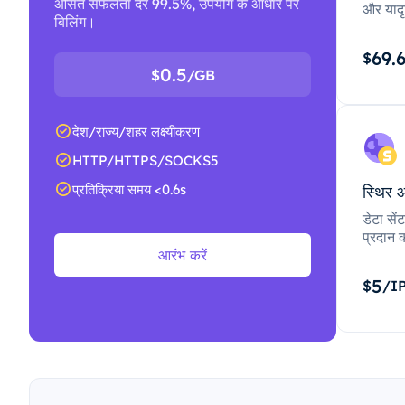
औसत सफलता दर 99.5%, उपयोग के आधार पर
और यादृ
बिलिंग।
69.
$
0.5
$
/GB
देश/राज्य/शहर लक्ष्यीकरण
HTTP/HTTPS/SOCKS5
प्रतिक्रिया समय <0.6s
स्थिर 
डेटा से
प्रदान क
आरंभ करें
5
$
/I