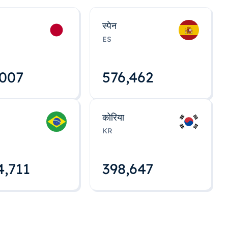
स्पेन
ES
,008
576,463
कोरिया
KR
4,712
398,648