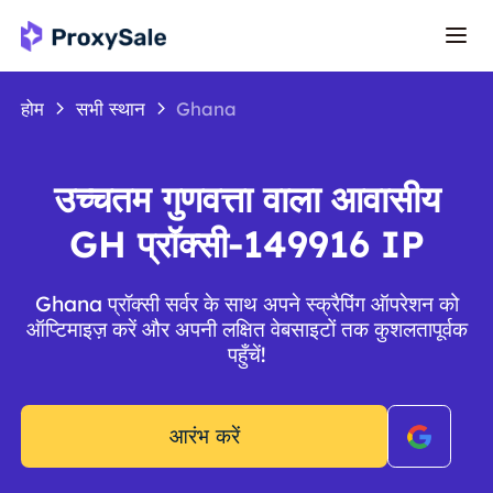
होम
सभी स्थान
Ghana
उच्चतम गुणवत्ता वाला आवासीय
GH प्रॉक्सी-149916 IP
Ghana प्रॉक्सी सर्वर के साथ अपने स्क्रैपिंग ऑपरेशन को
ऑप्टिमाइज़ करें और अपनी लक्षित वेबसाइटों तक कुशलतापूर्वक
पहुँचें!
आरंभ करें