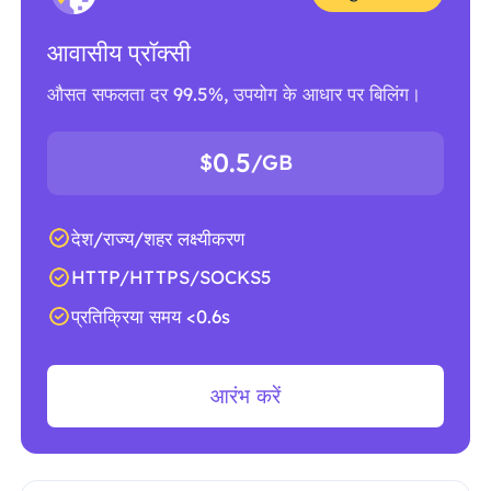
आवासीय प्रॉक्सी
औसत सफलता दर 99.5%, उपयोग के आधार पर बिलिंग।
0.5
$
/GB
देश/राज्य/शहर लक्ष्यीकरण
HTTP/HTTPS/SOCKS5
प्रतिक्रिया समय <0.6s
आरंभ करें