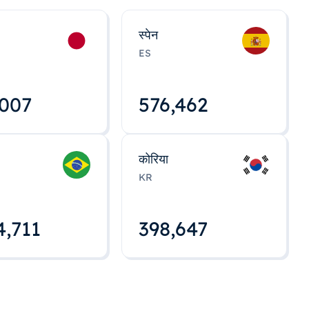
स्पेन
ES
,008
576,463
कोरिया
KR
4,712
398,648