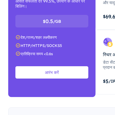
औसत सफलता दर 99.5%, उपयोग के आधार पर
और यादृ
बिलिंग।
69.
$
0.5
$
/GB
देश/राज्य/शहर लक्ष्यीकरण
HTTP/HTTPS/SOCKS5
प्रतिक्रिया समय <0.6s
स्थिर 
डेटा से
प्रदान क
आरंभ करें
5
$
/I