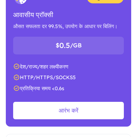
आवासीय प्रॉक्सी
औसत सफलता दर 99.5%, उपयोग के आधार पर बिलिंग।
0.5
$
/GB
देश/राज्य/शहर लक्ष्यीकरण
HTTP/HTTPS/SOCKS5
प्रतिक्रिया समय <0.6s
आरंभ करें