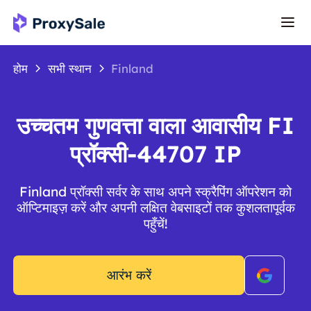
होम
सभी स्थान
Finland
उच्चतम गुणवत्ता वाला आवासीय FI
प्रॉक्सी-44707 IP
Finland प्रॉक्सी सर्वर के साथ अपने स्क्रैपिंग ऑपरेशन को
ऑप्टिमाइज़ करें और अपनी लक्षित वेबसाइटों तक कुशलतापूर्वक
पहुँचें!
आरंभ करें