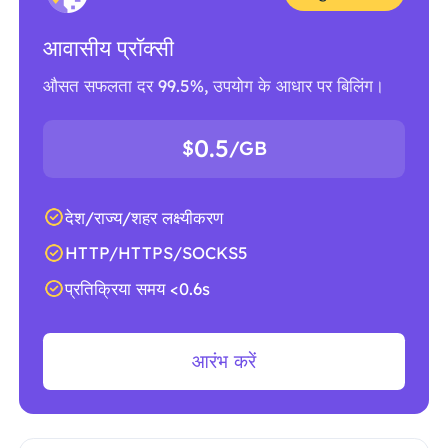
आवासीय प्रॉक्सी
औसत सफलता दर 99.5%, उपयोग के आधार पर बिलिंग।
0.5
$
/GB
देश/राज्य/शहर लक्ष्यीकरण
HTTP/HTTPS/SOCKS5
प्रतिक्रिया समय <0.6s
आरंभ करें