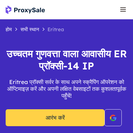
होम
सभी स्थान
Eritrea
उच्चतम गुणवत्ता वाला आवासीय ER
प्रॉक्सी-14 IP
Eritrea प्रॉक्सी सर्वर के साथ अपने स्क्रैपिंग ऑपरेशन को
ऑप्टिमाइज़ करें और अपनी लक्षित वेबसाइटों तक कुशलतापूर्वक
पहुँचें!
आरंभ करें