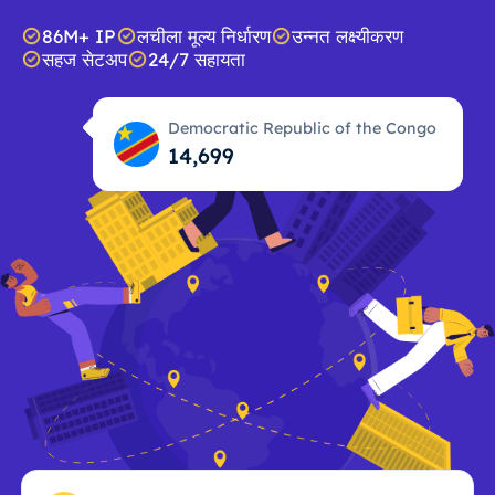
86M+ IP
लचीला मूल्य निर्धारण
उन्नत लक्ष्यीकरण
सहज सेटअप
24/7 सहायता
Democratic Republic of the Congo
14,700