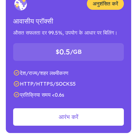
अनुशंसित करें
आवासीय प्रॉक्सी
औसत सफलता दर 99.5%, उपयोग के आधार पर बिलिंग।
0.5
$
/GB
देश/राज्य/शहर लक्ष्यीकरण
HTTP/HTTPS/SOCKS5
प्रतिक्रिया समय <0.6s
आरंभ करें