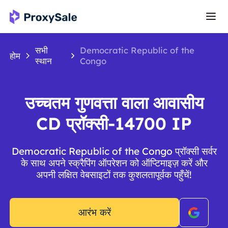
सभी
Democratic Republic of the
होम
स्थान
Congo
उच्चतम गुणवत्ता वाला आवासीय
CD प्रॉक्सी-14700 IP
Democratic Republic of the Congo प्रॉक्सी सर्वर
के साथ अपने स्क्रैपिंग ऑपरेशन को ऑप्टिमाइज़ करें और
अपनी लक्षित वेबसाइटों तक कुशलतापूर्वक पहुँचें!
आरंभ करें