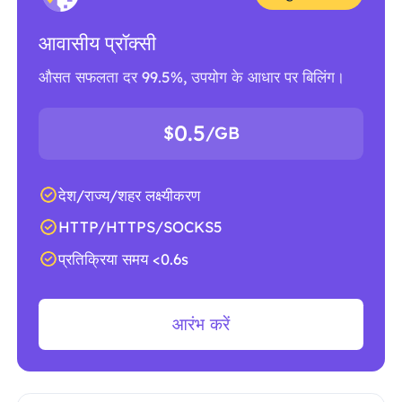
आवासीय प्रॉक्सी
औसत सफलता दर 99.5%, उपयोग के आधार पर बिलिंग।
0.5
$
/GB
देश/राज्य/शहर लक्ष्यीकरण
HTTP/HTTPS/SOCKS5
प्रतिक्रिया समय <0.6s
आरंभ करें