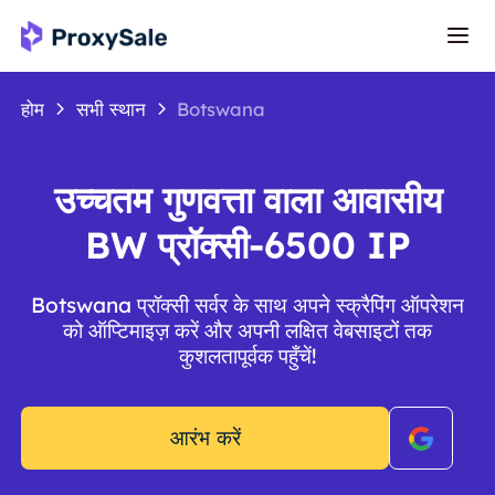
होम
सभी स्थान
Botswana
उच्चतम गुणवत्ता वाला आवासीय
BW प्रॉक्सी-6500 IP
Botswana प्रॉक्सी सर्वर के साथ अपने स्क्रैपिंग ऑपरेशन
को ऑप्टिमाइज़ करें और अपनी लक्षित वेबसाइटों तक
कुशलतापूर्वक पहुँचें!
आरंभ करें