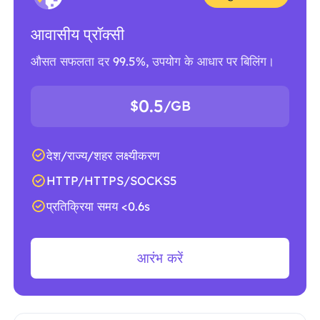
आवासीय प्रॉक्सी
औसत सफलता दर 99.5%, उपयोग के आधार पर बिलिंग।
0.5
$
/GB
देश/राज्य/शहर लक्ष्यीकरण
HTTP/HTTPS/SOCKS5
प्रतिक्रिया समय <0.6s
आरंभ करें