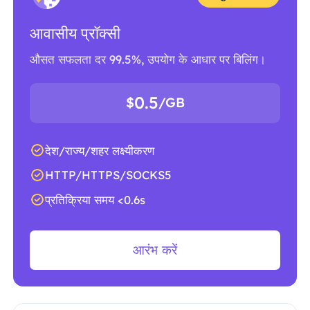
आवासीय प्रॉक्सी
औसत सफलता दर 99.5%, उपयोग के आधार पर बिलिंग।
0.5
$
/GB
देश/राज्य/शहर लक्ष्यीकरण
HTTP/HTTPS/SOCKS5
प्रतिक्रिया समय <0.6s
आरंभ करें