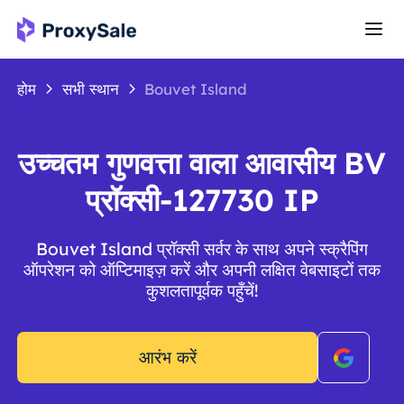
होम
सभी स्थान
Bouvet Island
उच्चतम गुणवत्ता वाला आवासीय BV
प्रॉक्सी-127730 IP
Bouvet Island प्रॉक्सी सर्वर के साथ अपने स्क्रैपिंग
ऑपरेशन को ऑप्टिमाइज़ करें और अपनी लक्षित वेबसाइटों तक
कुशलतापूर्वक पहुँचें!
आरंभ करें