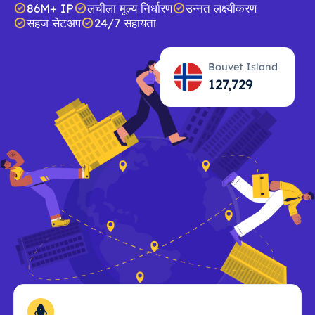
86M+ IP
लचीला मूल्य निर्धारण
उन्नत लक्ष्यीकरण
सहज सेटअप
24/7 सहायता
Bouvet Island
127,730