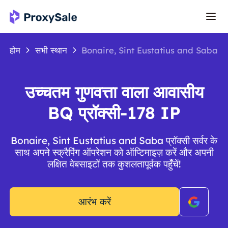
होम
सभी स्थान
Bonaire, Sint Eustatius and Saba
उच्चतम गुणवत्ता वाला आवासीय
BQ प्रॉक्सी-178 IP
Bonaire, Sint Eustatius and Saba प्रॉक्सी सर्वर के
साथ अपने स्क्रैपिंग ऑपरेशन को ऑप्टिमाइज़ करें और अपनी
लक्षित वेबसाइटों तक कुशलतापूर्वक पहुँचें!
आरंभ करें