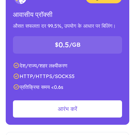
आवासीय प्रॉक्सी
औसत सफलता दर 99.5%, उपयोग के आधार पर बिलिंग।
0.5
$
/GB
देश/राज्य/शहर लक्ष्यीकरण
HTTP/HTTPS/SOCKS5
प्रतिक्रिया समय <0.6s
आरंभ करें