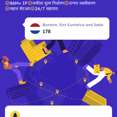
86M+ IP
लचीला मूल्य निर्धारण
उन्नत लक्ष्यीकरण
सहज सेटअप
24/7 सहायता
Bonaire, Sint Eustatius and Saba
178