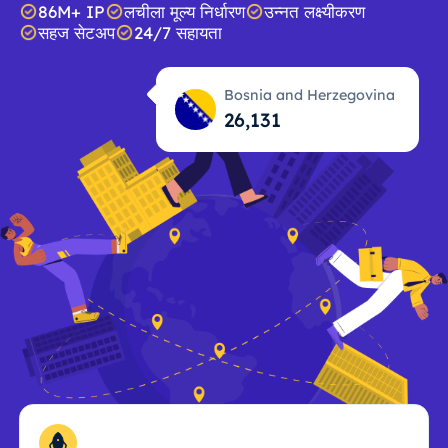
86M+ IP
लचीला मूल्य निर्धारण
उन्नत लक्ष्यीकरण
सहज सेटअप
24/7 सहायता
Bosnia and Herzegovina
26,131