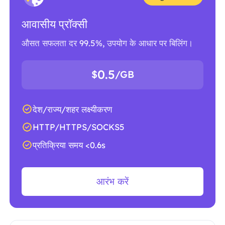
आवासीय प्रॉक्सी
औसत सफलता दर 99.5%, उपयोग के आधार पर बिलिंग।
0.5
$
/GB
देश/राज्य/शहर लक्ष्यीकरण
HTTP/HTTPS/SOCKS5
प्रतिक्रिया समय <0.6s
आरंभ करें