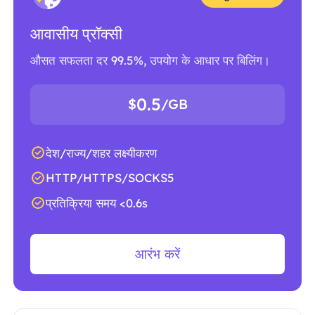
आवासीय प्रॉक्सी
औसत सफलता दर 99.5%, उपयोग के आधार पर बिलिंग।
0.5
$
/GB
देश/राज्य/शहर लक्ष्यीकरण
HTTP/HTTPS/SOCKS5
प्रतिक्रिया समय <0.6s
आरंभ करें