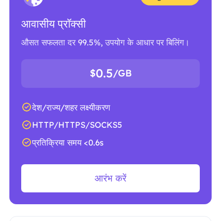
आवासीय प्रॉक्सी
औसत सफलता दर 99.5%, उपयोग के आधार पर बिलिंग।
0.5
$
/GB
देश/राज्य/शहर लक्ष्यीकरण
HTTP/HTTPS/SOCKS5
प्रतिक्रिया समय <0.6s
आरंभ करें