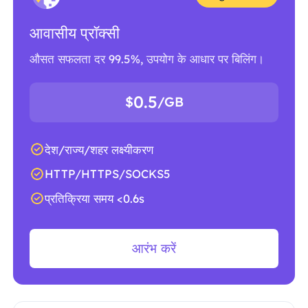
आवासीय प्रॉक्सी
औसत सफलता दर 99.5%, उपयोग के आधार पर बिलिंग।
0.5
$
/GB
देश/राज्य/शहर लक्ष्यीकरण
HTTP/HTTPS/SOCKS5
प्रतिक्रिया समय <0.6s
आरंभ करें