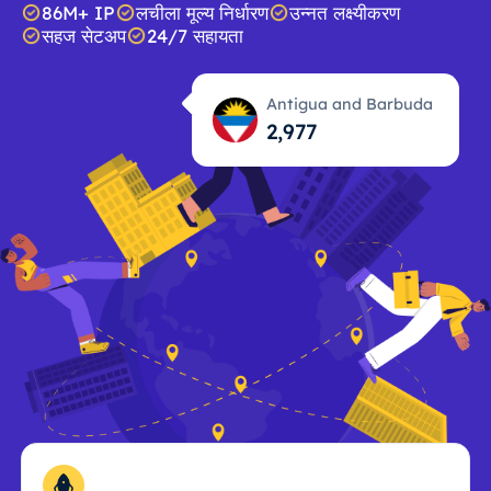
86M+ IP
लचीला मूल्य निर्धारण
उन्नत लक्ष्यीकरण
सहज सेटअप
24/7 सहायता
Antigua and Barbuda
2,978