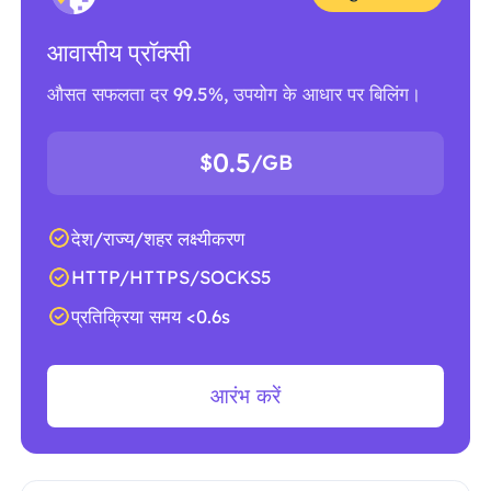
आवासीय प्रॉक्सी
औसत सफलता दर 99.5%, उपयोग के आधार पर बिलिंग।
0.5
$
/GB
देश/राज्य/शहर लक्ष्यीकरण
HTTP/HTTPS/SOCKS5
प्रतिक्रिया समय <0.6s
आरंभ करें