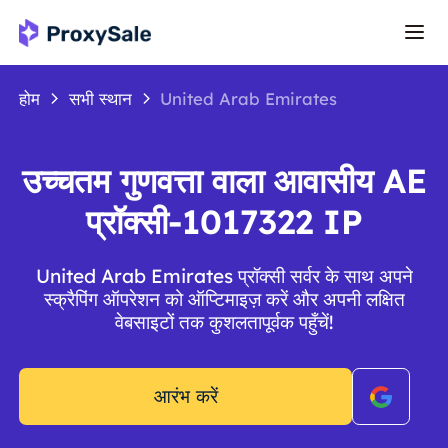
होम
सभी स्थान
United Arab Emirates
उच्चतम गुणवत्ता वाला आवासीय AE
प्रॉक्सी-1017322 IP
United Arab Emirates प्रॉक्सी सर्वर के साथ अपने
स्क्रैपिंग ऑपरेशन को ऑप्टिमाइज़ करें और अपनी लक्षित
वेबसाइटों तक कुशलतापूर्वक पहुँचें!
आरंभ करें