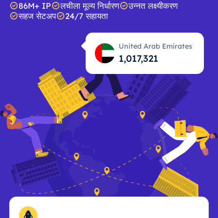
86M+ IP
लचीला मूल्य निर्धारण
उन्नत लक्ष्यीकरण
सहज सेटअप
24/7 सहायता
United Arab Emirates
1,017,322