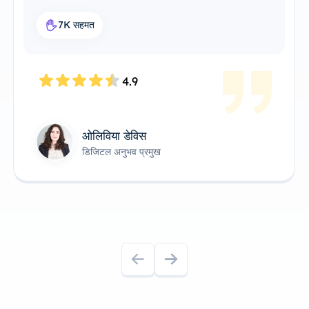
यह मेरे वर्कफ़्लो के लिए एकदम सही प्रॉक्सी सम
7.6K सहमत
4.8
जेम्स एंडरसन
तकनीकी उत्पाद स्वामी