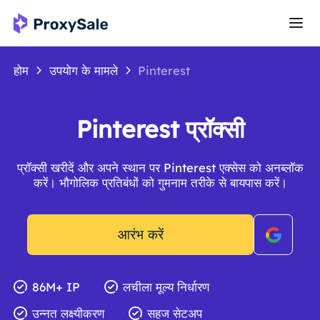
होम
उपयोग के मामले
Pinterest
Pinterest प्रॉक्सी
प्रॉक्सी खरीदें और अपने स्थान पर Pinterest एक्सेस को अनब्लॉक
करें। भौगोलिक प्रतिबंधों को गुमनाम तरीके से बायपास करें।
आरंभ करें
86M+ IP
लचीला मूल्य निर्धारण
उन्नत लक्ष्यीकरण
सहज सेटअप