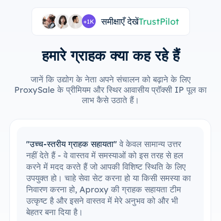
समीक्षाएँ देखें
TrustPilot
+1K
हमारे ग्राहक क्या कह रहे हैं
जानें कि उद्योग के नेता अपने संचालन को बढ़ाने के लिए
ProxySale के प्रीमियम और स्थिर आवासीय प्रॉक्सी IP पूल का
लाभ कैसे उठाते हैं।
य उत्तर
"मेरे उपकरणों के साथ एकीकृत करना आसान है
तरह से हल
आसानी से ProxySale को अपने मौजूदा सेटअप
ति के लिए
एकीकृत करने में सक्षम रहा हूँ। सेटअप प्रक्रि
 समस्या का
और सहज थी, और मैं बिना किसी समस्या के सब
ता टीम
चलाने में सक्षम था। मेरे द्वारा पहले से उपयोग क
ो और भी
वाले उपकरणों के साथ ProxySale की संगतत
अविश्वसनीय रूप से सुविधाजनक और कुशल बना