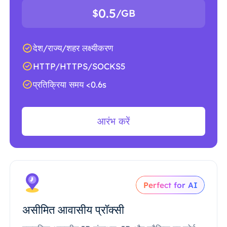
0.5
$
/GB
देश/राज्य/शहर लक्ष्यीकरण
HTTP/HTTPS/SOCKS5
प्रतिक्रिया समय <0.6s
आरंभ करें
Perfect for AI
असीमित आवासीय प्रॉक्सी