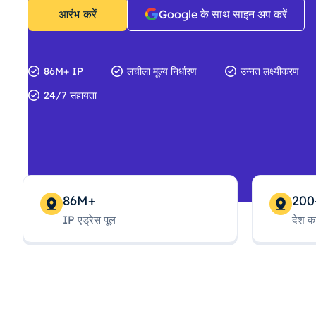
आरंभ करें
Google के साथ साइन अप करें
86M+ IP
लचीला मूल्य निर्धारण
उन्नत लक्ष्यीकरण
24/7 सहायता
86M+
200
IP एड्रेस पूल
देश क