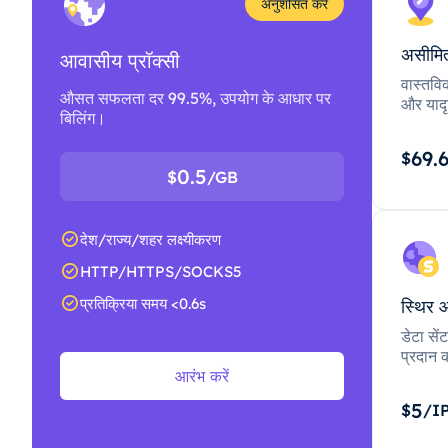
अनुशंसित करें
असीमित
आवासीय प्रॉक्सी
वास्तवि
औसत सफलता दर 99.5%, उपयोग के आधार पर
और यादृ
बिलिंग।
69.
$
0.5
$
/GB
देश/राज्य/शहर लक्ष्यीकरण
HTTP/HTTPS/SOCKS5
प्रतिक्रिया समय <0.6s
स्थिर 
डेटा से
प्रदान क
आरंभ करें
5
$
/I