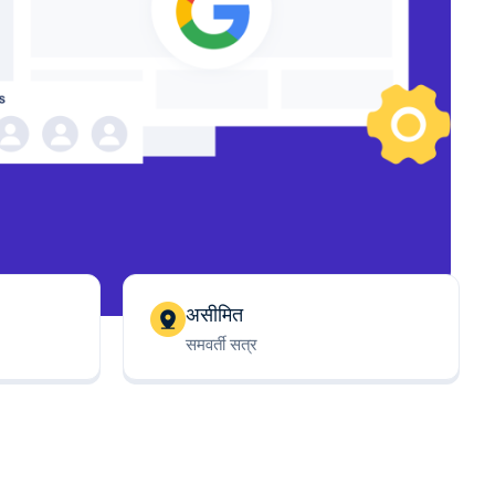
असीमित
समवर्ती सत्र