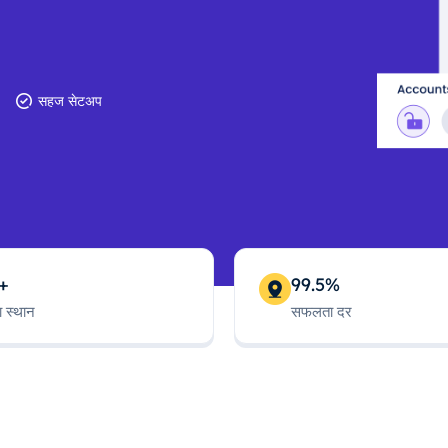
सहज सेटअप
+
99.5%
ा स्थान
सफलता दर