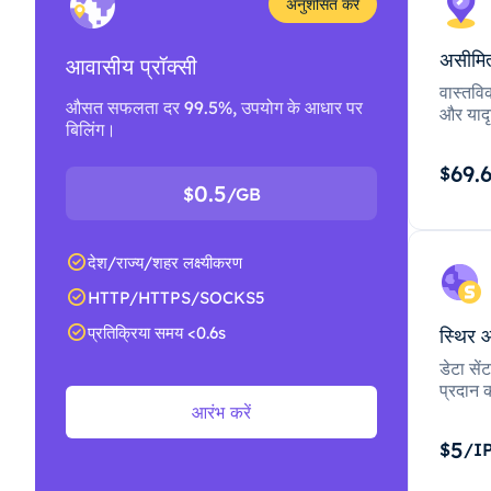
अनुशंसित करें
असीमित
आवासीय प्रॉक्सी
वास्तवि
औसत सफलता दर 99.5%, उपयोग के आधार पर
और यादृ
बिलिंग।
69.
$
0.5
$
/GB
देश/राज्य/शहर लक्ष्यीकरण
HTTP/HTTPS/SOCKS5
प्रतिक्रिया समय <0.6s
स्थिर 
डेटा से
प्रदान क
आरंभ करें
5
$
/I